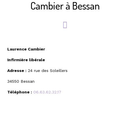
Cambier à Bessan
Laurence Cambier
Infirmière libérale
Adresse :
24 rue des Soleillers
34550 Bessan
Téléphone :
06.63.62.32.17
Mail :
laurencecambier34@gmail.com
Siret :
79272940200026
Adeli :
346396419