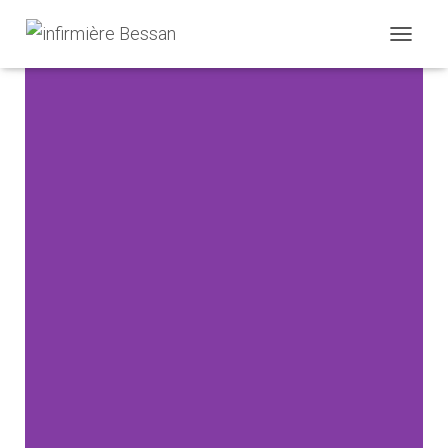
D
É
P
L
I
E
R
L
A
N
A
V
I
G
A
T
I
O
N